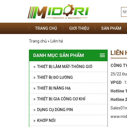
TRANG CHỦ
GIỚI THIỆU
SẢN PHẨM
Trang chủ » Liên hệ
LIÊN 
DANH MỤC SẢN PHẨM
CÔNG TY
» THIẾT BỊ LÀM MÁT-THÔNG GIÓ
25/22 Đư
» THIẾT BỊ ĐO LƯỜNG
VPGD
: 
» THIẾT BỊ NÂNG HẠ
Hotline 
» THIẾT BỊ GIA CÔNG CƠ KHÍ
Hotline 2
Sales01m
» DỤNG CỤ DÙNG PIN
www.mido
» KHỚP NỐI