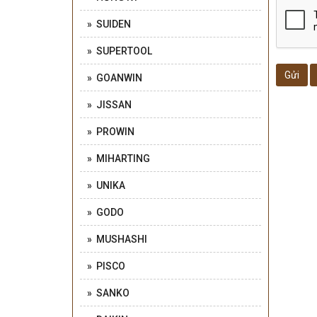
» SUIDEN
» SUPERTOOL
Gửi
» GOANWIN
» JISSAN
» PROWIN
» MIHARTING
» UNIKA
» GODO
» MUSHASHI
» PISCO
» SANKO