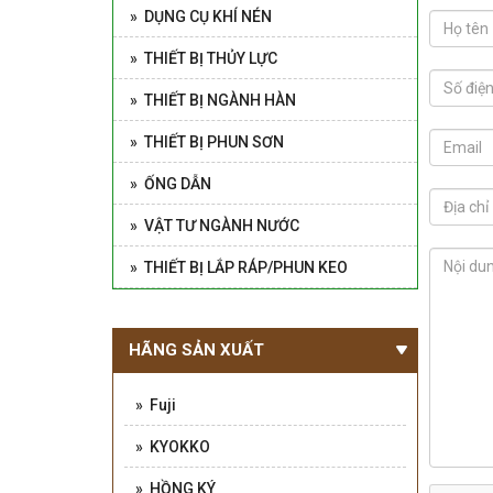
» DỤNG CỤ KHÍ NÉN
» THIẾT BỊ THỦY LỰC
» THIẾT BỊ NGÀNH HÀN
» THIẾT BỊ PHUN SƠN
» ỐNG DẪN
» VẬT TƯ NGÀNH NƯỚC
» THIẾT BỊ LẮP RÁP/PHUN KEO
HÃNG SẢN XUẤT
» Fuji
» KYOKKO
» HỒNG KÝ