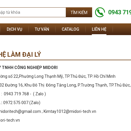
0943 71
DỊCH VỤ
TƯ VẤN
CATALOG
LIÊN HỆ
HỆ LÀM ĐẠI LÝ
 TNHH CÔNG NGHIỆP MIDORI
ờng số 22,Phường Long Thạnh Mỹ, TP.Thủ Đức, TP. Hồ Chí Minh
132 Đường 16, Khu Đô Thị Đông Tăng Long, P.Trường Thạnh, TP.Thủ Đức, 
1
: 0943 719 768 - ( Zalo )
 :
0972 575 007 (Zalo)
idoritech@gmail.com ; Kimtay1012@midori-tech.vn
ri-tech.vn