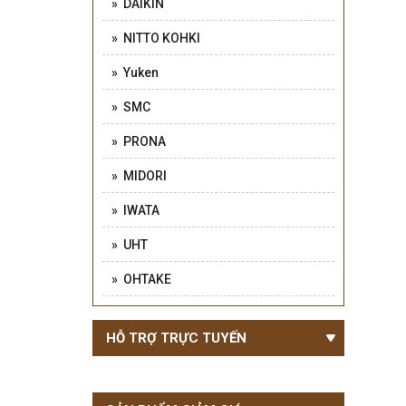
» DAIKIN
» NITTO KOHKI
» Yuken
» SMC
» PRONA
» MIDORI
» IWATA
» UHT
» OHTAKE
HỖ TRỢ TRỰC TUYẾN