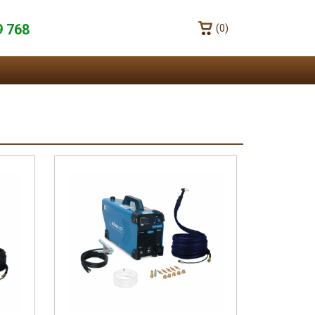
9 768
(0)