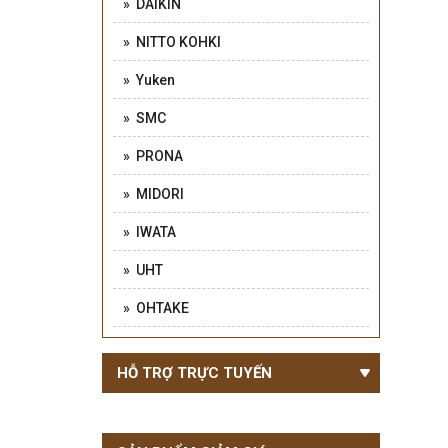
» DAIKIN
» NITTO KOHKI
» Yuken
» SMC
» PRONA
» MIDORI
» IWATA
» UHT
» OHTAKE
HỖ TRỢ TRỰC TUYẾN