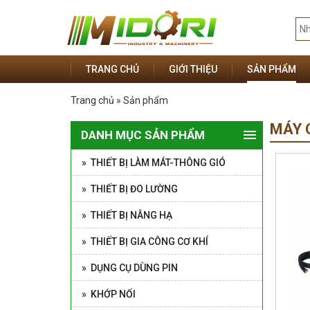
TRANG CHỦ
GIỚI THIỆU
SẢN PHẨM
Trang chủ » Sản phẩm
MÁY 
DANH MỤC SẢN PHẨM
» THIẾT BỊ LÀM MÁT-THÔNG GIÓ
» THIẾT BỊ ĐO LƯỜNG
» THIẾT BỊ NÂNG HẠ
» THIẾT BỊ GIA CÔNG CƠ KHÍ
» DỤNG CỤ DÙNG PIN
» KHỚP NỐI