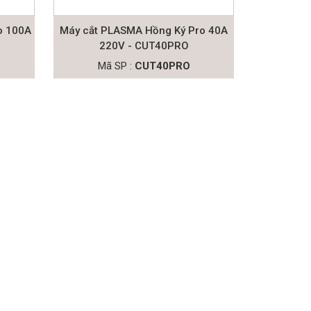
o 100A
Máy cắt PLASMA Hồng Ký Pro 40A
220V - CUT40PRO
Mã SP :
CUT40PRO