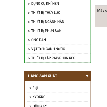
» DỤNG CỤ KHÍ NÉN
Máy c
» THIẾT BỊ THỦY LỰC
» THIẾT BỊ NGÀNH HÀN
» THIẾT BỊ PHUN SƠN
» ỐNG DẪN
» VẬT TƯ NGÀNH NƯỚC
» THIẾT BỊ LẮP RÁP/PHUN KEO
HÃNG SẢN XUẤT
» Fuji
» KYOKKO
» HỒNG KÝ