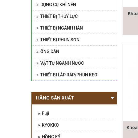
» DỤNG CỤ KHÍ NÉN
Khoa
» THIẾT BỊ THỦY LỰC
» THIẾT BỊ NGÀNH HÀN
» THIẾT BỊ PHUN SƠN
» ỐNG DẪN
» VẬT TƯ NGÀNH NƯỚC
» THIẾT BỊ LẮP RÁP/PHUN KEO
HÃNG SẢN XUẤT
» Fuji
» KYOKKO
Khoa
» HỒNG KÝ