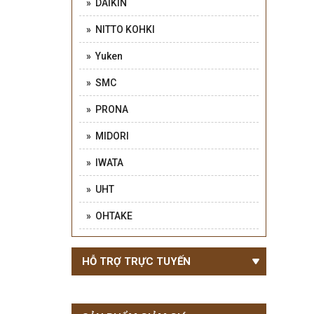
» DAIKIN
» NITTO KOHKI
» Yuken
» SMC
» PRONA
» MIDORI
» IWATA
» UHT
» OHTAKE
HỖ TRỢ TRỰC TUYẾN