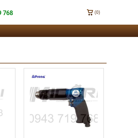
9 768
(0)