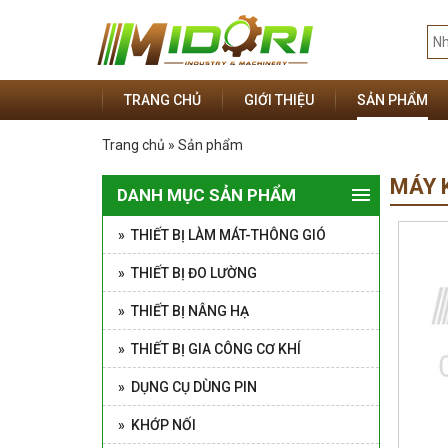
TRANG CHỦ
GIỚI THIỆU
SẢN PHẨM
Trang chủ » Sản phẩm
MÁY 
DANH MỤC SẢN PHẨM
» THIẾT BỊ LÀM MÁT-THÔNG GIÓ
» THIẾT BỊ ĐO LƯỜNG
» THIẾT BỊ NÂNG HẠ
» THIẾT BỊ GIA CÔNG CƠ KHÍ
» DỤNG CỤ DÙNG PIN
» KHỚP NỐI