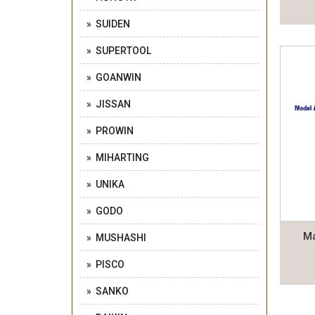
» SUIDEN
» SUPERTOOL
» GOANWIN
» JISSAN
» PROWIN
» MIHARTING
» UNIKA
» GODO
Má
» MUSHASHI
» PISCO
» SANKO