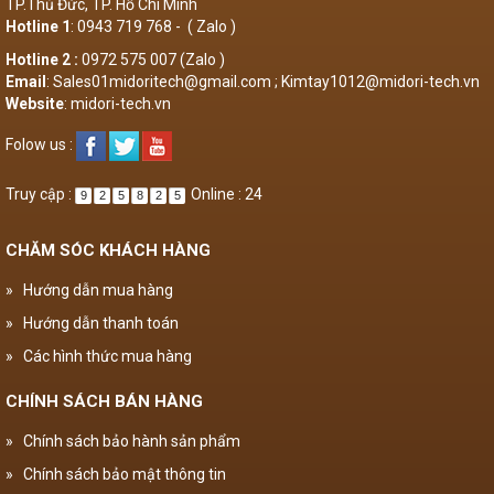
TP.Thủ Đức, TP. Hồ Chí Minh
Hotline 1
: 0943 719 768 - ( Zalo )
Hotline 2 :
0972 575 007 (Zalo )
Email
: Sales01midoritech@gmail.com ; Kimtay1012@midori-tech.vn
Website
: midori-tech.vn
Folow us :
Truy cập :
Online : 24
9
2
5
8
2
5
CHĂM SÓC KHÁCH HÀNG
»
Hướng dẫn mua hàng
»
Hướng dẫn thanh toán
»
Các hình thức mua hàng
CHÍNH SÁCH BÁN HÀNG
»
Chính sách bảo hành sản phẩm
»
Chính sách bảo mật thông tin