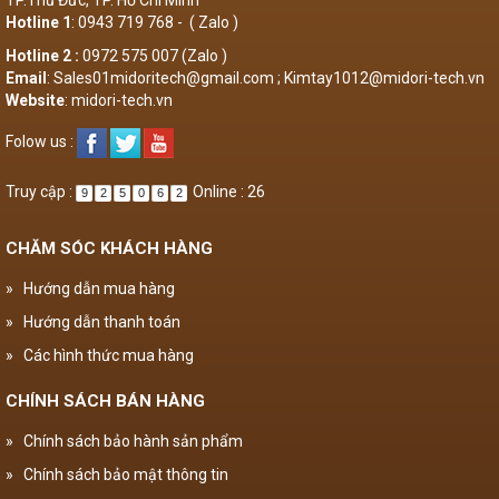
TP.Thủ Đức, TP. Hồ Chí Minh
Hotline 1
: 0943 719 768 - ( Zalo )
Hotline 2 :
0972 575 007 (Zalo )
Email
: Sales01midoritech@gmail.com ; Kimtay1012@midori-tech.vn
Website
: midori-tech.vn
Folow us :
Truy cập :
Online : 26
9
2
5
0
6
2
CHĂM SÓC KHÁCH HÀNG
»
Hướng dẫn mua hàng
»
Hướng dẫn thanh toán
»
Các hình thức mua hàng
CHÍNH SÁCH BÁN HÀNG
»
Chính sách bảo hành sản phẩm
»
Chính sách bảo mật thông tin