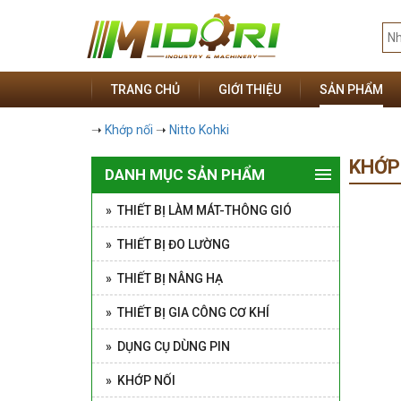
TRANG CHỦ
GIỚI THIỆU
SẢN PHẨM
➝
Khớp nối
➝
Nitto Kohki
KHỚP
DANH MỤC SẢN PHẨM
» THIẾT BỊ LÀM MÁT-THÔNG GIÓ
» THIẾT BỊ ĐO LƯỜNG
» THIẾT BỊ NÂNG HẠ
» THIẾT BỊ GIA CÔNG CƠ KHÍ
» DỤNG CỤ DÙNG PIN
» KHỚP NỐI