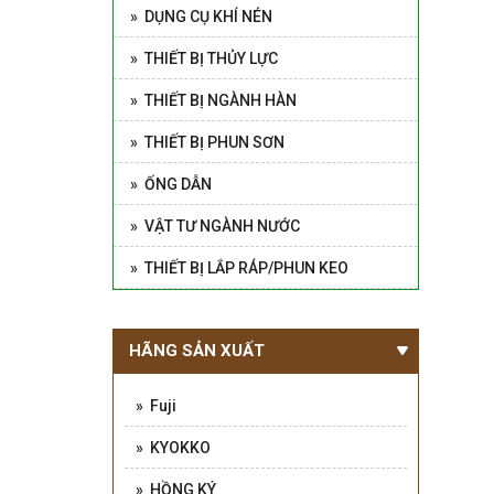
» DỤNG CỤ KHÍ NÉN
» THIẾT BỊ THỦY LỰC
» THIẾT BỊ NGÀNH HÀN
» THIẾT BỊ PHUN SƠN
» ỐNG DẪN
» VẬT TƯ NGÀNH NƯỚC
» THIẾT BỊ LẮP RÁP/PHUN KEO
HÃNG SẢN XUẤT
» Fuji
» KYOKKO
» HỒNG KÝ