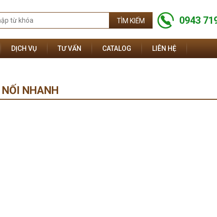
0943 71
DỊCH VỤ
TƯ VẤN
CATALOG
LIÊN HỆ
 NỐI NHANH