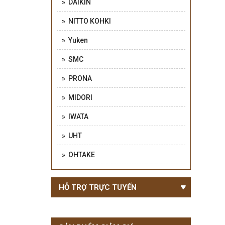
» DAIKIN
» NITTO KOHKI
» Yuken
» SMC
» PRONA
» MIDORI
» IWATA
» UHT
» OHTAKE
HỖ TRỢ TRỰC TUYẾN