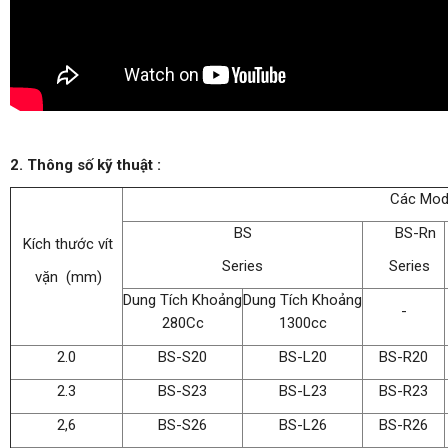
2. Thông số kỹ thuật :
Các Mod
BS
BS-Rn
Kích thước vít
Series
Series
vặn (mm)
Dung Tích Khoảng
Dung Tích Khoảng
-
280Cc
1300cc
2.0
BS-S20
BS-L20
BS-R20
2.3
BS-S23
BS-L23
BS-R23
2,6
BS-S26
BS-L26
BS-R26