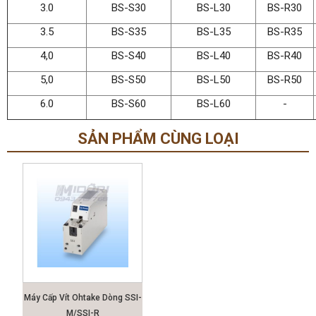
3.0
BS-S30
BS-L30
BS-R30
3.5
BS-S35
BS-L35
BS-R35
4,0
BS-S40
BS-L40
BS-R40
5,0
BS-S50
BS-L50
BS-R50
6.0
BS-S60
BS-L60
-
SẢN PHẨM CÙNG LOẠI
Máy Cấp Vít Ohtake Dòng SSI-
M/SSI-R