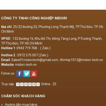
CÔNG TY TNHH CÔNG NGHIỆP MIDORI
Địa chỉ
: 25/22 Đường 22, Phường Long Thạnh Mỹ, TP.Thủ Đức, TP. Hồ
Chí Minh
VPGD
: 132 Đường 16, Khu Đô Thị Đông Tăng Long, P.Trường Thạnh,
TP.Thủ Đức, TP. Hồ Chí Minh
Hotline 1
: 0943 719 768 - ( Zalo )
Hotline 2 :
0972 575 007 (Zalo )
Email
: Sales01midoritech@gmail.com ; Kimtay1012@midori-tech.vn
Website
: midori-tech.vn
Folow us :
Truy cập :
Online : 25
9
2
5
9
9
1
CHĂM SÓC KHÁCH HÀNG
»
Hướng dẫn mua hàng