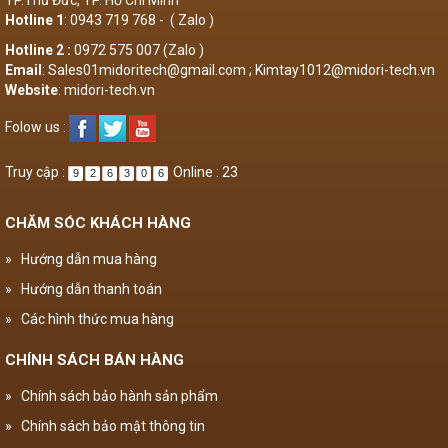
TP.Thủ Đức, TP. Hồ Chí Minh
Hotline 1
: 0943 719 768 - ( Zalo )
Hotline 2 :
0972 575 007 (Zalo )
Email
: Sales01midoritech@gmail.com ; Kimtay1012@midori-tech.vn
Website
: midori-tech.vn
Folow us :
Truy cập :
Online : 23
9
2
6
3
0
6
CHĂM SÓC KHÁCH HÀNG
»
Hướng dẫn mua hàng
»
Hướng dẫn thanh toán
»
Các hình thức mua hàng
CHÍNH SÁCH BÁN HÀNG
»
Chính sách bảo hành sản phẩm
»
Chính sách bảo mật thông tin